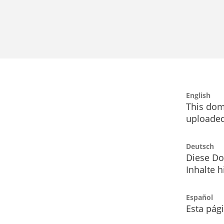
English
This dom
uploaded
Deutsch
Diese Do
Inhalte h
Español
Esta pág