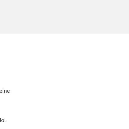
eine
do.